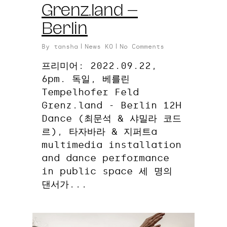
Grenz.land –
Berlin
By
tansha
News KO
No Comments
프리미어: 2022.09.22,
6pm. 독일, 베를린
Tempelhofer Feld
Grenz.land - Berlin 12H
Dance (최문석 & 샤밀라 코드
르), 타자바라 & 지퍼트a
multimedia installation
and dance performance
in public space 세 명의
댄서가...
0