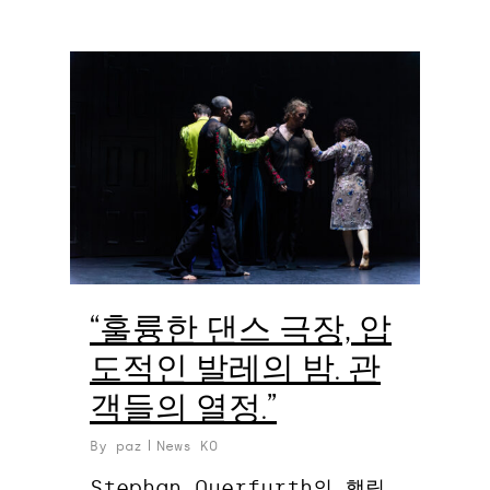
0
“훌륭한 댄스 극장, 압
도적인 발레의 밤. 관
객들의 열정.”
By
paz
News KO
Stephan Querfurth의 햄릿