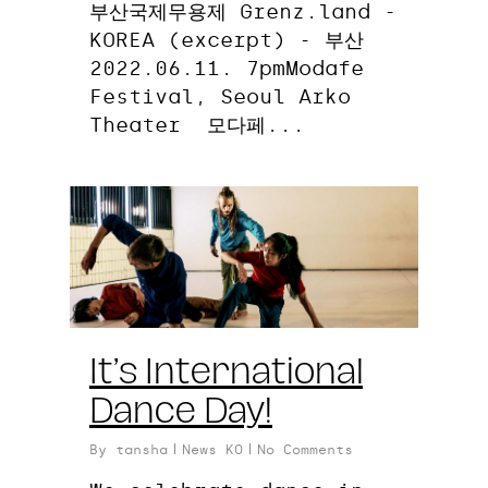
부산국제무용제 Grenz.land -
KOREA (excerpt) - 부산
2022.06.11. 7pmModafe
Festival, Seoul Arko
Theater 모다페...
0
It’s International
Dance Day!
By
tansha
News KO
No Comments