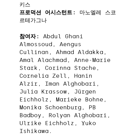
키스
프로덕션 어시스턴트:
마노엘레 스코
르테가그나
참여자:
Abdul Ghani
Almossoud, Aengus
Cullinan, Ahmad Aldakka,
Amal Alachmad, Anne-Marie
Stark, Corinna Stache,
Cornelia Zell, Hanin
Alzir, Iman Alghobari,
Julia Krassow, Jürgen
Eichholz, Marieke Bohne,
Monika Schoenburg, PB
Badboy, Rolyan Alghobari,
Ulrike Eichholz, Yuko
Ishikawa.