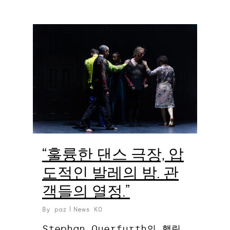
0
“훌륭한 댄스 극장, 압
도적인 발레의 밤. 관
객들의 열정.”
By
paz
News KO
Stephan Querfurth의 햄릿