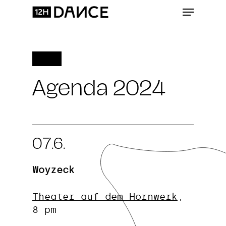
Skip
Menu
to
Clos
main
Menu
content
Agenda 2024
07.6.
Woyzeck
Theater auf dem Hornwerk
,
8 pm