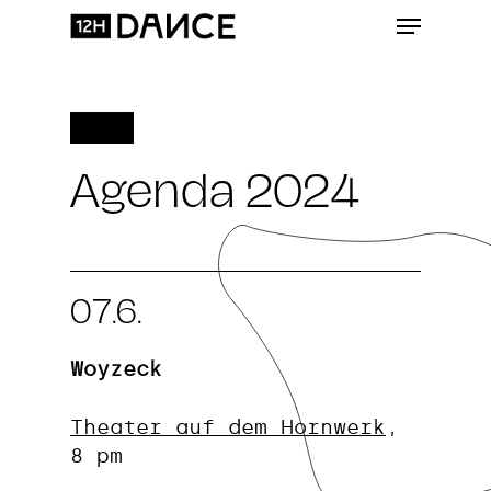
Skip
Menu
to
Clos
main
Menu
content
Agenda 2024
07.6.
Woyzeck
Theater auf dem Hornwerk
,
8 pm